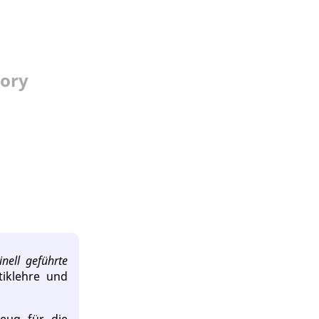
tory
nell geführte
tiklehre und