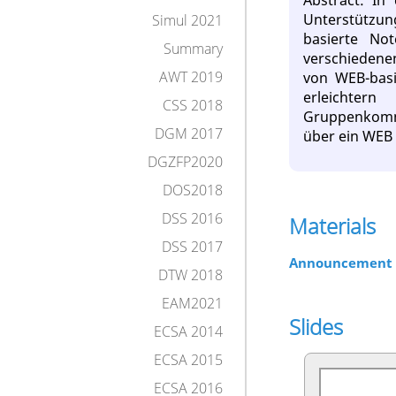
Abstract: In
Unterstützun
Simul 2021
basierte No
Summary
verschiedenen
AWT 2019
von WEB-basi
erleichte
CSS 2018
Gruppenkomm
DGM 2017
über ein WEB 
DGZFP2020
DOS2018
DSS 2016
Materials
DSS 2017
Announcement
DTW 2018
EAM2021
Slides
ECSA 2014
ECSA 2015
ECSA 2016