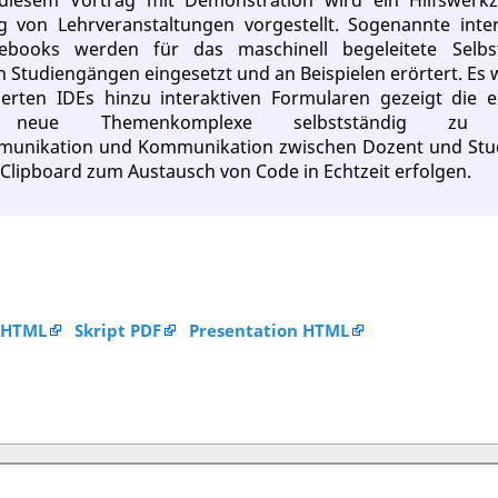
 diesem Vortrag mit Demonstration wird ein Hilfswerk
g von Lehrveranstaltungen vorgestellt. Sogenannte inte
tebooks werden für das maschinell begeleitete Selbs
 Studiengängen eingesetzt und an Beispielen erörtert. Es 
erten IDEs hinzu interaktiven Formularen gezeigt die 
rn neue Themenkomplexe selbstständig zu er
unikation und Kommunikation zwischen Dozent und Stu
Clipboard zum Austausch von Code in Echtzeit erfolgen.
 HTML
Skript PDF
Presentation HTML